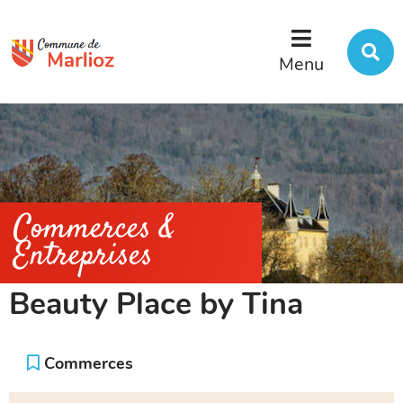
Menu
Contenu
Recherche
R
s
Menu
l
s
Commerces &
Entreprises
Beauty Place by Tina
Commerces