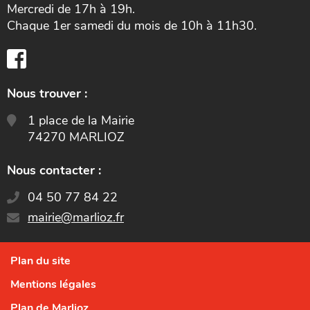
Mercredi de 17h à 19h.
Chaque 1er samedi du mois de 10h à 11h30.
Nous trouver :
1 place de la Mairie
74270 MARLIOZ
Nous contacter :
04 50 77 84 22
E-
mairie@marlioz.fr
mail
:
Plan du site
Mentions légales
Plan de Marlioz