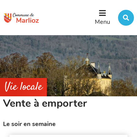
Menu
Contenu
Recherche
R
s
Menu
l
s
Vie locale
Vente à emporter
Le soir en semaine