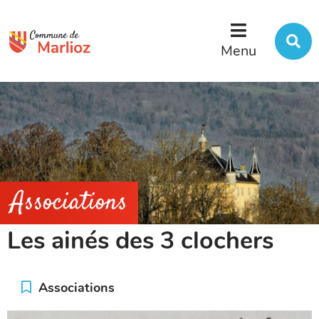
Menu
Contenu
Recherche
R
s
Menu
l
s
Associations
Les ainés des 3 clochers
Associations